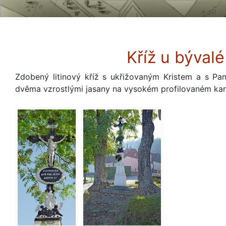
Kříž u bývalé
Zdobený litinový kříž s ukřižovaným Kristem a s Pan
dvěma vzrostlými jasany na vysokém profilovaném ka