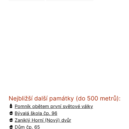
Nejbližší další památky (do 500 metrů):
Pomník obětem první světové války
Bývalá škola čp. 96
Zaniklý Horní (Nový) dvůr
Dům čp. 65