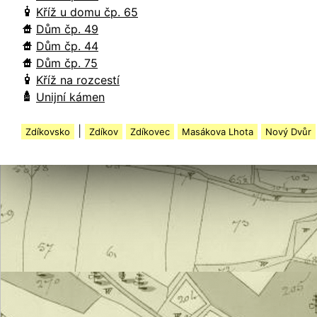
Kříž u domu čp. 65
Dům čp. 49
Dům čp. 44
Dům čp. 75
Kříž na rozcestí
Unijní kámen
|
Zdíkovsko
Zdíkov
Zdíkovec
Masákova Lhota
Nový Dvůr