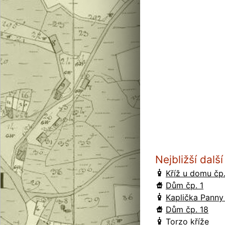
Nejbližší dal
Kříž u domu čp
Dům čp. 1
Kaplička Panny
Dům čp. 18
Torzo kříže