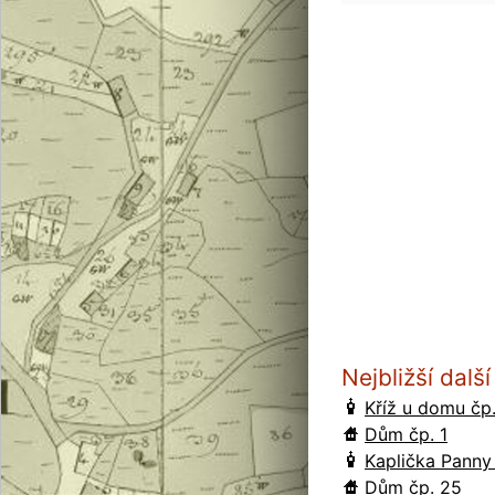
Nejbližší dal
Kříž u domu čp
Dům čp. 1
Kaplička Panny
Dům čp. 25