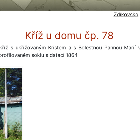
Zdíkovsko
Kříž u domu čp. 78
kříž s ukřižovaným Kristem a s Bolestnou Pannou Marií v 
profilovaném soklu s datací 1864