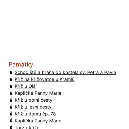
Památky
Schodiště a brána do kostela sv. Petra a Pavla
Kříž na křižovatce u Kramlů
Kříž u Olší
Kaplička Panny Marie
Kříž u polní cesty
Kříž u lesní cesty
Kříž u domu čp. 78
Kaplička Panny Marie
Torzo kříže