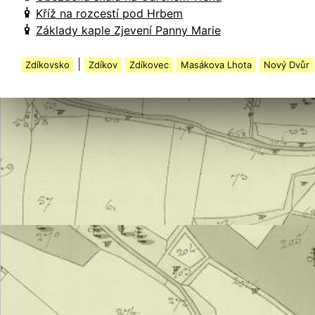
Kříž na rozcestí pod Hrbem
Základy kaple Zjevení Panny Marie
|
Zdíkovsko
Zdíkov
Zdíkovec
Masákova Lhota
Nový Dvůr