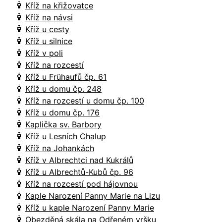
Kříž na křižovatce
Kříž na návsi
Kříž u cesty
Kříž u silnice
Kříž v poli
Kříž na rozcestí
Kříž u Frühaufů čp. 61
Kříž u domu čp. 248
Kříž na rozcestí u domu čp. 100
Kříž u domu čp. 176
Kaplička sv. Barbory
Kříž u Lesních Chalup
Kříž na Johankách
Kříž v Albrechtci nad Kukrálů
Kříž u Albrechtů-Kubů čp. 96
Kříž na rozcestí pod hájovnou
Kaple Narození Panny Marie na Lizu
Kříž u kaple Narození Panny Marie
Obezděná skála na Odřeném vršku