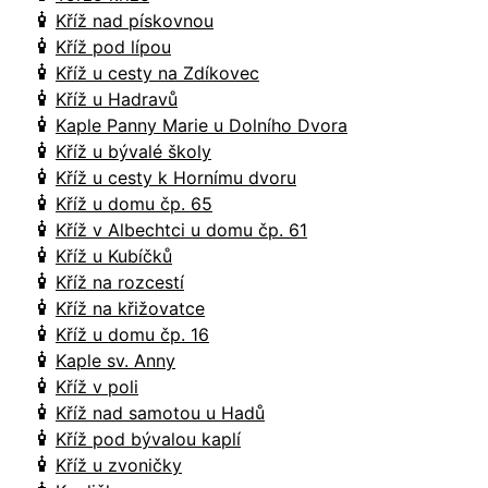
Kříž nad pískovnou
Kříž pod lípou
Kříž u cesty na Zdíkovec
Kříž u Hadravů
Kaple Panny Marie u Dolního Dvora
Kříž u bývalé školy
Kříž u cesty k Hornímu dvoru
Kříž u domu čp. 65
Kříž v Albechtci u domu čp. 61
Kříž u Kubíčků
Kříž na rozcestí
Kříž na křižovatce
Kříž u domu čp. 16
Kaple sv. Anny
Kříž v poli
Kříž nad samotou u Hadů
Kříž pod bývalou kaplí
Kříž u zvoničky