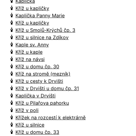
Kaplička
Kříž u kapličky
Kaplička Panny Marie
Kříž u kapličky
Kříž u Smolů-Krýchů čp. 3
Kříž u silnice na Zdíkov
Kaple sv. Anny
Kříž u kaple
Kříž na návsi
Kříž u domu čp. 30
Kříž na stromě (mezník)
Kříž u cesty k Drvišti
Kříž v Drvišti u domu čp. 31
Kaplička v Drvišti
Kříž u Pilařova pahorku
Kříž v poli
Křížek na rozcestí k elektrárně
Kříž u silnice
Kříž u domu čp. 33